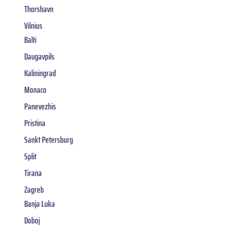
Thorshavn
Vilnius
Balti
Daugavpils
Kaliningrad
Monaco
Panevezhis
Pristina
Sankt Petersburg
Split
Tirana
Zagreb
Banja Luka
Doboj