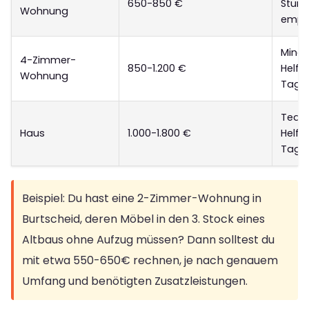
650-850 €
Stun
Wohnung
empf
Minde
4-Zimmer-
850-1.200 €
Helfer
Wohnung
Tag
Team
Haus
1.000-1.800 €
Helfer
Tage
Beispiel: Du hast eine 2-Zimmer-Wohnung in
Burtscheid, deren Möbel in den 3. Stock eines
Altbaus ohne Aufzug müssen? Dann solltest du
mit etwa 550-650€ rechnen, je nach genauem
Umfang und benötigten Zusatzleistungen.