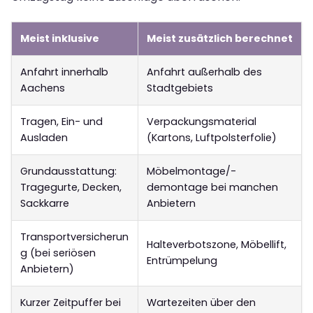
Meist inklusive
Meist zusätzlich berechnet
Anfahrt innerhalb
Anfahrt außerhalb des
Aachens
Stadtgebiets
Tragen, Ein- und
Verpackungsmaterial
Ausladen
(Kartons, Luftpolsterfolie)
Grundausstattung:
Möbelmontage/-
Tragegurte, Decken,
demontage bei manchen
Sackkarre
Anbietern
Transportversicherun
Halteverbotszone, Möbellift,
g (bei seriösen
Entrümpelung
Anbietern)
Kurzer Zeitpuffer bei
Wartezeiten über den