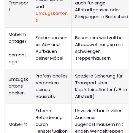
Transpor
auch für enge
und
t
Altstadtgassen oder
Umzugskarton
Steigungen in Burtscheid
s
Möbelm
Fachmännisch
Besonders wertvoll bei
ontage/
es Ab- und
Altbauwohnungen mit
-
Aufbauen
schwierigen
demont
deiner Möbel
Treppenhäusern
age
Professionelles
Spezielle Sicherung für
Umzugsk
Verpacken
Transport über
artons
deines
Kopfsteinpflaster (z.B. in d
packen
Hausrats
Altstadt)
Externe
Unverzichtbar in vielen
Beförderung
Aachener
Möbellift
durch
Jugendstilhäusern mit
Fenster/Balkon
engen Wendeltreppen