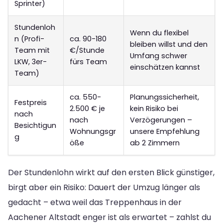
Sprinter)
Stundenloh
Wenn du flexibel
n (Profi-
ca. 90-180
bleiben willst und den
Team mit
€/Stunde
Umfang schwer
LKW, 3er-
fürs Team
einschätzen kannst
Team)
ca. 550-
Planungssicherheit,
Festpreis
2.500 € je
kein Risiko bei
nach
nach
Verzögerungen –
Besichtigun
Wohnungsgr
unsere Empfehlung
g
öße
ab 2 Zimmern
Der Stundenlohn wirkt auf den ersten Blick günstiger,
birgt aber ein Risiko: Dauert der Umzug länger als
gedacht – etwa weil das Treppenhaus in der
Aachener Altstadt enger ist als erwartet – zahlst du