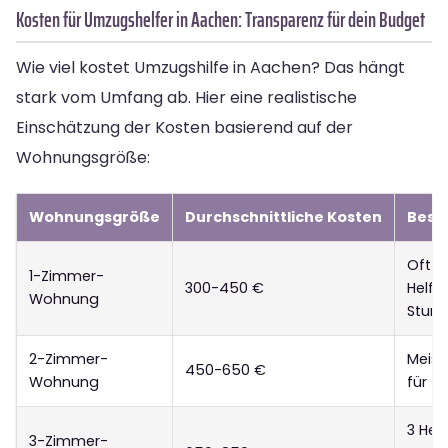
Kosten für Umzugshelfer in Aachen: Transparenz für dein Budget
Wie viel kostet Umzugshilfe in Aachen? Das hängt
stark vom Umfang ab. Hier eine realistische
Einschätzung der Kosten basierend auf der
Wohnungsgröße:
Wohnungsgröße
Durchschnittliche Kosten
Beso
Oft r
1-Zimmer-
300-450 €
Helfer
Wohnung
Stun
2-Zimmer-
Meist
450-650 €
Wohnung
für 4
3 Helf
3-Zimmer-