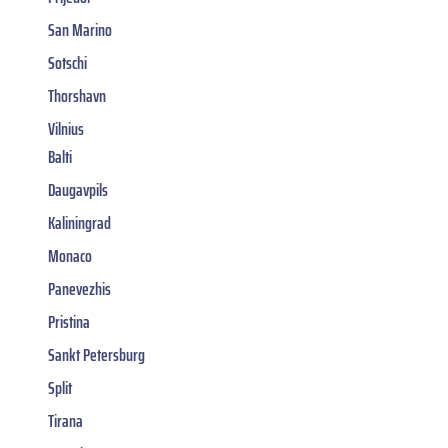
San Marino
Sotschi
Thorshavn
Vilnius
Balti
Daugavpils
Kaliningrad
Monaco
Panevezhis
Pristina
Sankt Petersburg
Split
Tirana