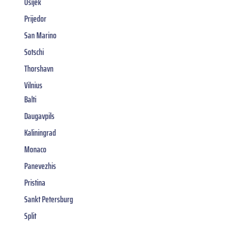
Osijek
Prijedor
San Marino
Sotschi
Thorshavn
Vilnius
Balti
Daugavpils
Kaliningrad
Monaco
Panevezhis
Pristina
Sankt Petersburg
Split