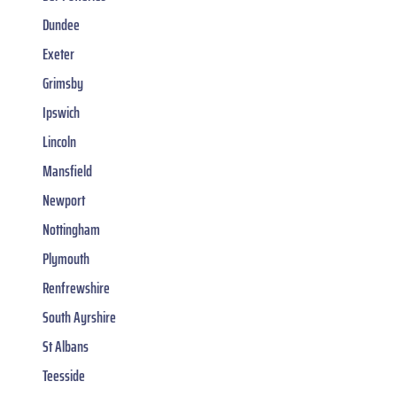
Dundee
Exeter
Grimsby
Ipswich
Lincoln
Mansfield
Newport
Nottingham
Plymouth
Renfrewshire
South Ayrshire
St Albans
Teesside