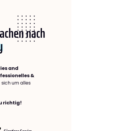
Aachen nach
y
ies and
fessionelles &
s sich um alles
 richtig!