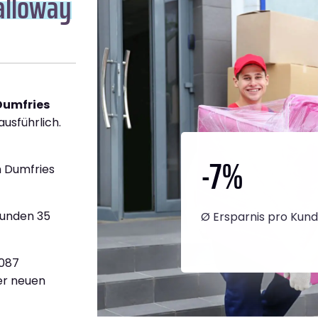
alloway
Dumfries
ausführlich.
-7
%
 Dumfries
tunden 35
Ø Ersparnis pro Kun
.087
ner neuen