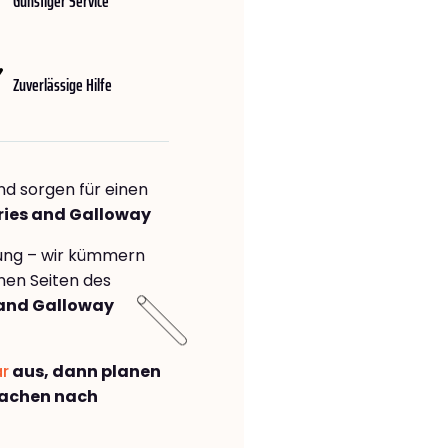
Günstiger Service
Zuverlässige Hilfe
nd sorgen für einen
ries and Galloway
rung – wir kümmern
önen Seiten des
and Galloway
ar
aus, dann planen
Aachen nach