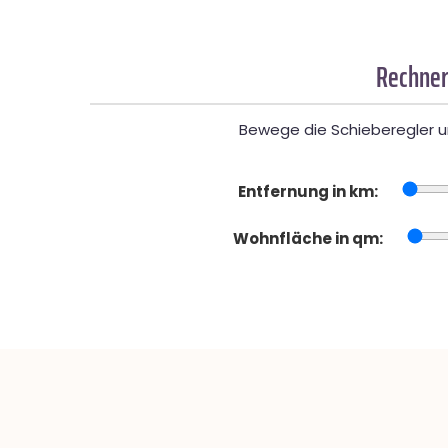
Rechner
Bewege die Schieberegler un
Entfernung in km:
Wohnfläche in qm: