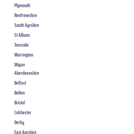
Plymouth
Renfrewshire
South Ayrshire
St Albans
Teesside
Warrington
Wigan
Aberdeenshire
Belfast
Bolton
Bristol
Colchester
Derby
East Ayrshire