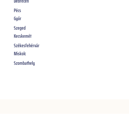
Debrecen
Pécs
Győr
Szeged
Kecskemét
Székesfehérvár
Miskolc
Szombathely