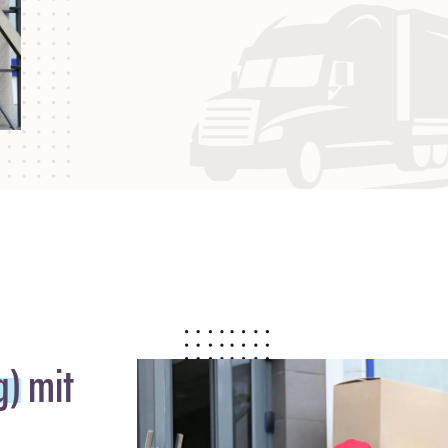
g)
mit