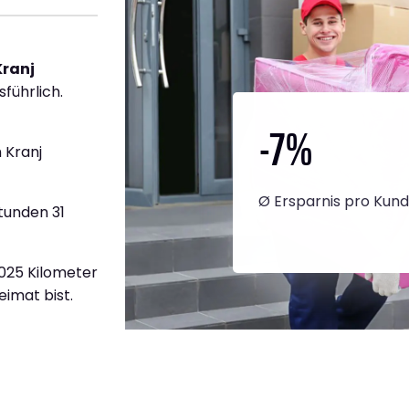
Kranj
sführlich.
-7
%
 Kranj
Ø Ersparnis pro Kun
tunden 31
1.025 Kilometer
eimat bist.