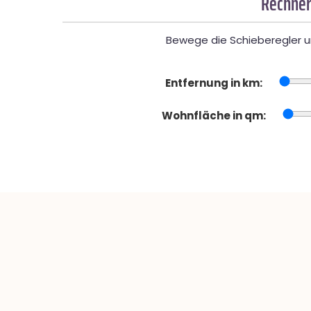
Rechner
Bewege die Schieberegler un
Entfernung in km:
Wohnfläche in qm: