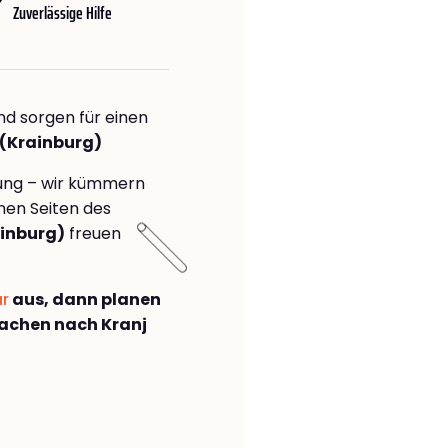
Zuverlässige Hilfe
nd sorgen für einen
 (Krainburg)
rung – wir kümmern
önen Seiten des
inburg)
freuen
ar
aus, dann planen
achen nach Kranj