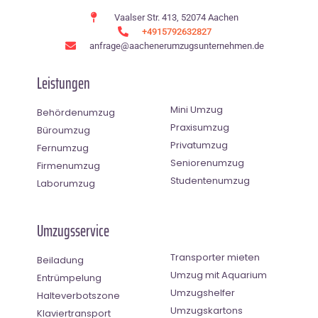
Vaalser Str. 413, 52074 Aachen
+4915792632827
anfrage@aachenerumzugsunternehmen.de
Leistungen
Mini Umzug
Behördenumzug
Praxisumzug
Büroumzug
Privatumzug
Fernumzug
Seniorenumzug
Firmenumzug
Studentenumzug
Laborumzug
Umzugsservice
Transporter mieten
Beiladung
Umzug mit Aquarium
Entrümpelung
Umzugshelfer
Halteverbotszone
Umzugskartons
Klaviertransport