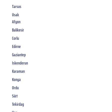
Tarsus
Usak
Afyon
Balikesir
Corlu
Edirne
Gaziantep
Iskenderun
Karaman
Konya
Ordu
Siirt
Tekirdag