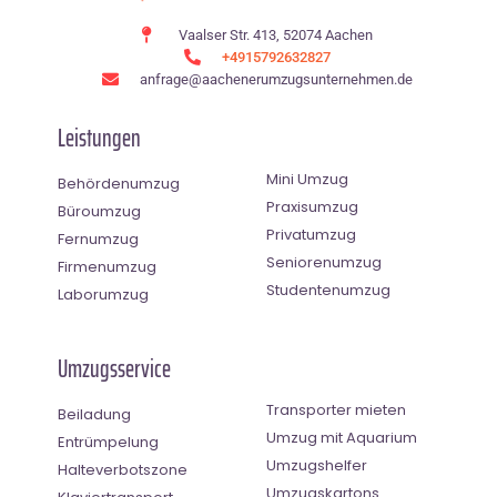
Vaalser Str. 413, 52074 Aachen
+4915792632827
anfrage@aachenerumzugsunternehmen.de
Leistungen
Mini Umzug
Behördenumzug
Praxisumzug
Büroumzug
Privatumzug
Fernumzug
Seniorenumzug
Firmenumzug
Studentenumzug
Laborumzug
Umzugsservice
Transporter mieten
Beiladung
Umzug mit Aquarium
Entrümpelung
Umzugshelfer
Halteverbotszone
Umzugskartons