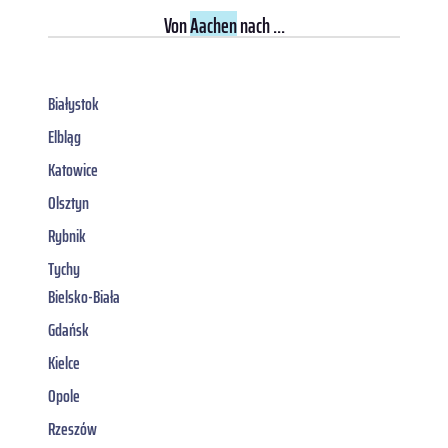
Von
Aachen
nach ...
Białystok
Elbląg
Katowice
Olsztyn
Rybnik
Tychy
Bielsko-Biała
Gdańsk
Kielce
Opole
Rzeszów