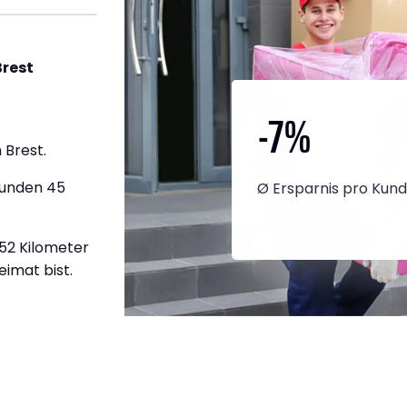
rest
-7
%
 Brest.
tunden 45
Ø Ersparnis pro Kun
952 Kilometer
eimat bist.