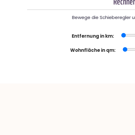
Rechner
Bewege die Schieberegler un
Entfernung in km:
Wohnfläche in qm: