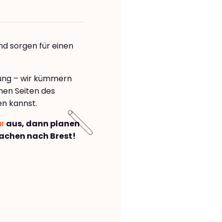
nd sorgen für einen
rung – wir kümmern
önen Seiten des
n kannst.
ar
aus, dann planen
achen nach Brest!